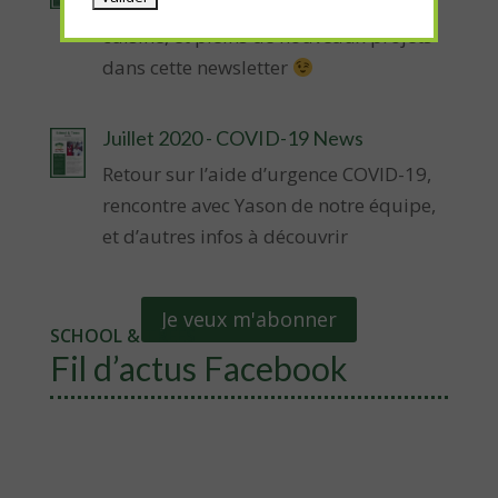
Un portrait d’un élève, une recette de
cuisine, et pleins de nouveaux projets
dans cette newsletter
Juillet 2020 - COVID-19 News
Retour sur l’aide d’urgence COVID-19,
rencontre avec Yason de notre équipe,
et d’autres infos à découvrir
Je veux m'abonner
SCHOOL & TREES
Fil d’actus Facebook